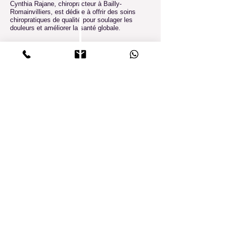
Cynthia Rajane, chiropracteur à Bailly-
Romainvilliers, est dédiée à offrir des soins
chiropratiques de qualité pour soulager les
douleurs et améliorer la santé globale.
77700 Bailly-Romainvilliers, 77700 Serris, 77700 Chessy,
77700 Coupvray, 77700 Magny-le-Hongre, 77144
Montevrain, 77400 Lagny-sur-Marne, 77400 Thorigny-sur-
Marne, 77400 Pomponne, 77400 Saint-Thibault-des-
Vignes,77600 Chanteloup-en-Brie, 77600 Jossigny, 77600
Bussy-Saint-Georges, 77600 Bussy-Saint-Martin, 77600
Guermantes, 77600 Conches-sur-Gondoire, 77420 Champs-
sur-Marne, 77200 Torcy, 77186 Noisiel, 77450 Esbly, 77450
Montry, 77860 Saint-Germain-sur-Morin, 77580 Crécy-la-
Chapelle,
Politique de confidentialité
Déclaration d'accessibilité
Conditions générales
Politique de remboursement
Les informations présentes sur ce site sont données à
titre indicatif. Ils n'engagent pas la responsabilité du
Chiropracteur ni de l'AFC (Association Française de
Chiropraxie).
© 2024-25 par mon-chiropracteur.fr - Tous droits réservés.