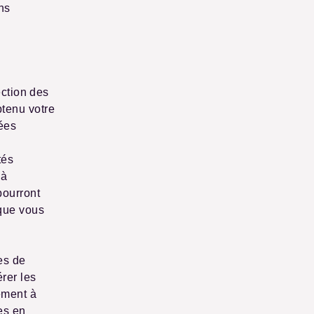
ns
ection des
tenu votre
ées
tés
 à
pourront
 que vous
es de
rer les
ement à
es en