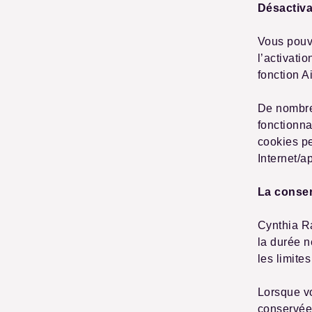
Désactiva
Vous pouve
l’activati
fonction A
De nombreu
fonctionna
cookies pe
Internet/a
La conse
Cynthia R
la durée n
les limite
Lorsque v
conservées