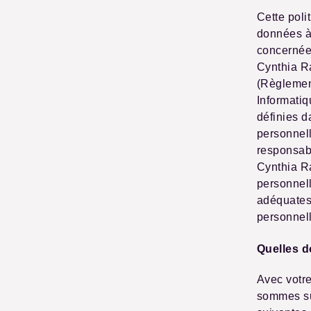
Cette poli
données à 
concernées
Cynthia Ra
(Règlement
Informatiq
définies 
personnel
responsabl
Cynthia Ra
personnel
adéquates 
personnel
Quelles 
Avec votre
sommes sus