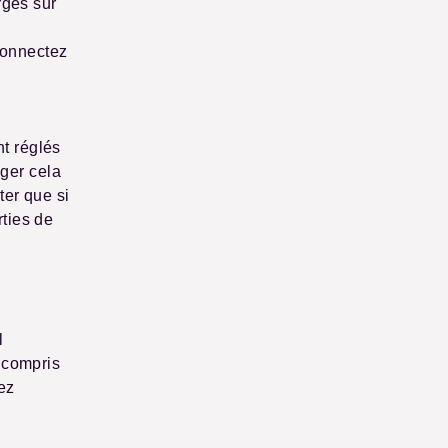
rgés sur
connectez
t réglés
ger cela
ter que si
rties de
l
y compris
ez