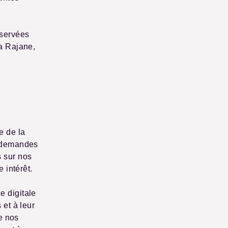
nservées
ia Rajane,
e de la
s demandes
s sur nos
 intérêt.
e digitale
 et à leur
ue nos