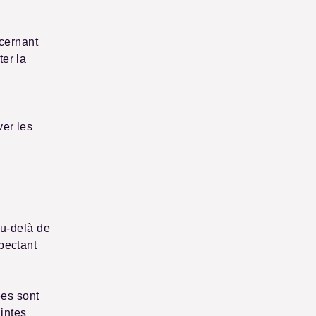
cernant
ter la
ver les
u-delà de
spectant
ées sont
aintes