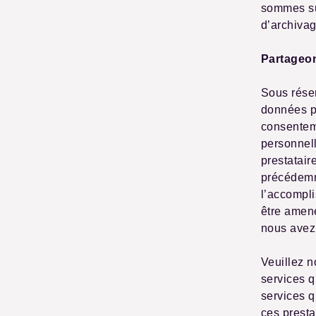
sommes su
d’archivag
Partageo
Sous réser
données p
consentem
personnel
prestatair
précédemm
l’accompli
être amen
nous ave
Veuillez n
services q
services 
ces presta