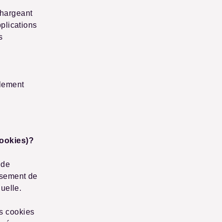
chargeant
pplications
s
alement
cookies)?
 de
ssement de
uelle.
s cookies