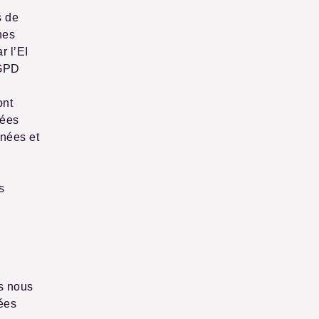
s de
nes
r l’EI
RGPD
ont
nées
nées et
s
ts nous
nées