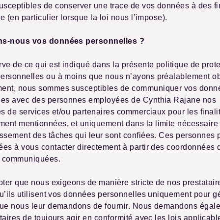
sceptibles de conserver une trace de vos données à des fi
e (en particulier lorsque la loi nous l’impose).
ns-nous vos données personnelles ?
ve de ce qui est indiqué dans la présente politique de prot
ersonnelles ou à moins que nous n’ayons préalablement ob
ent, nous sommes susceptibles de communiquer vos donn
les avec des personnes employées de Cynthia Rajane nos
es de services et/ou partenaires commerciaux pour les finali
ent mentionnées, et uniquement dans la limite nécessaire
ssement des tâches qui leur sont confiées. Ces personnes 
ées à vous contacter directement à partir des coordonnées
z communiquées.
oter que nous exigeons de manière stricte de nos prestatair
u’ils utilisent vos données personnelles uniquement pour gé
que nous leur demandons de fournir. Nous demandons égal
taires de toujours agir en conformité avec les lois applicabl