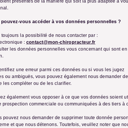
oient présentés de la manière qui soit la plus adaptée à vou
inal.
pouvez-vous accéder à vos données personnelles ?
toujours la possibilité de nous contacter par :
lectronique :
contact@mon-chiropracteur.fr
lter les données personnelles vous concernant qui sont en
n.
entifiez une erreur parmi ces données ou si vous les jugez
es ou ambiguës, vous pouvez également nous demander de
e les compléter ou de les clarifier.
ez également vous opposer à ce que vos données soient uti
e prospection commerciale ou communiquées à des tiers à ce
us pouvez nous demander de supprimer toute donnée person
rne et que nous détenons. Toutefois, veuillez noter que no