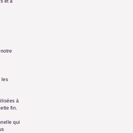
s et à
 notre
 les
lisées à
tte fin.
nelle qui
us