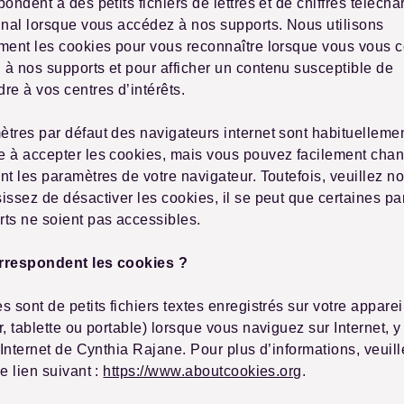
pondent à des petits fichiers de lettres et de chiffres télécha
inal lorsque vous accédez à nos supports. Nous utilisons
ement les cookies pour vous reconnaître lorsque vous vous 
à nos supports et pour afficher un contenu susceptible de
re à vos centres d’intérêts.
tres par défaut des navigateurs internet sont habituellemen
e à accepter les cookies, mais vous pouvez facilement chan
nt les paramètres de votre navigateur. Toutefois, veuillez no
issez de désactiver les cookies, il se peut que certaines pa
ts ne soient pas accessibles.
rrespondent les cookies ?
s sont de petits fichiers textes enregistrés sur votre apparei
r, tablette ou portable) lorsque vous naviguez sur Internet, 
e Internet de Cynthia Rajane. Pour plus d’informations, veuill
le lien suivant :
https://www.aboutcookies.org
.