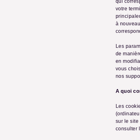
qui corres
votre term
principal
à nouveau 
correspond
Les paramè
de manièr
en modifia
vous chois
nos suppor
A quoi co
Les cookie
(ordinateu
sur le sit
consulter 