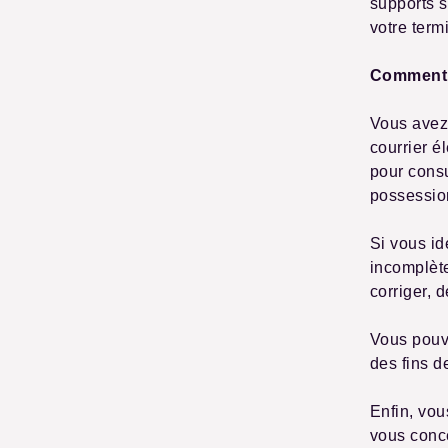
supports s
votre term
Comment 
Vous avez 
courrier é
pour consu
possessio
Si vous id
incomplèt
corriger, d
Vous pouv
des fins d
Enfin, vo
vous conce