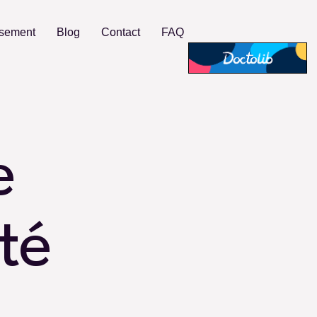
rsement
Blog
Contact
FAQ
e
té