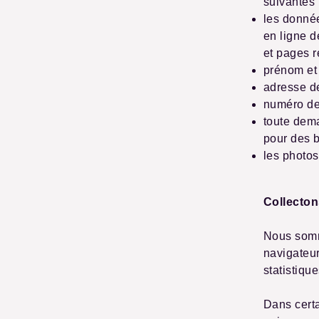
suivantes 
les donnée
en ligne d
et pages 
prénom et
adresse de
numéro de
toute dema
pour des 
les photos
Collecton
Nous somme
navigateur
statistiqu
Dans cert