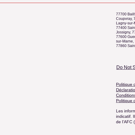
77700 Baill
Coupvray, 
Lagny-sur-
77400 Sain
Jossigny, 
77600 Guer
sur-Marne, 
77860 Sain
Do Not S
Politique 
Déclaratio
Condition
Politique
Les inform
indicatif.
de l'AFC 