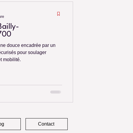
ure
ailly-
7700
ine douce encadrée par un
sécurisés pour soulager
t mobilité.
og
Contact