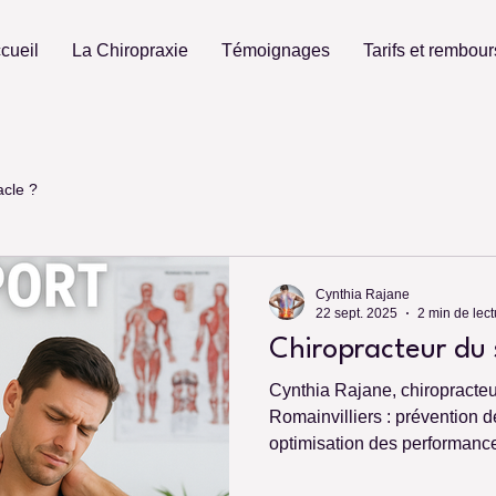
cueil
La Chiropraxie
Témoignages
Tarifs et rembou
acle ?
Cynthia Rajane
22 sept. 2025
2 min de lect
Chiropracteur du 
Cynthia Rajane, chiropracteur
Romainvilliers : prévention d
optimisation des performanc