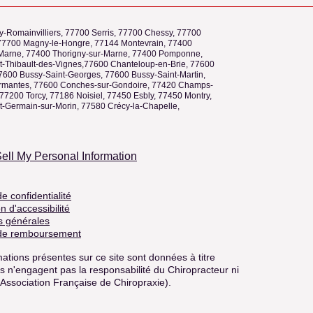
y-Romainvilliers, 77700 Serris, 77700 Chessy, 77700
77700 Magny-le-Hongre, 77144 Montevrain, 77400
Marne, 77400 Thorigny-sur-Marne, 77400 Pomponne,
t-Thibault-des-Vignes,77600 Chanteloup-en-Brie, 77600
77600 Bussy-Saint-Georges, 77600 Bussy-Saint-Martin,
mantes, 77600 Conches-sur-Gondoire, 77420 Champs-
77200 Torcy, 77186 Noisiel, 77450 Esbly, 77450 Montry,
t-Germain-sur-Morin, 77580 Crécy-la-Chapelle,
ell My Personal Information
de confidentialité
n d'accessibilité
s générales
 de remboursement
ations présentes sur ce site sont données à titre
 Ils n'engagent pas la responsabilité du Chiropracteur ni
(Association Française de Chiropraxie).