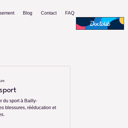
rsement
Blog
Contact
FAQ
ure
sport
 du sport à Bailly-
es blessures, rééducation et
es.