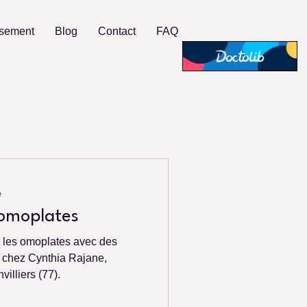
rsement
Blog
Contact
FAQ
e
 omoplates
e les omoplates avec des
s chez Cynthia Rajane,
illiers (77).