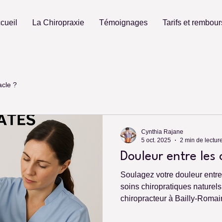
cueil
La Chiropraxie
Témoignages
Tarifs et rembou
acle ?
Cynthia Rajane
5 oct. 2025
2 min de lectur
Douleur entre les
Soulagez votre douleur entr
soins chiropratiques naturel
chiropracteur à Bailly-Romainv