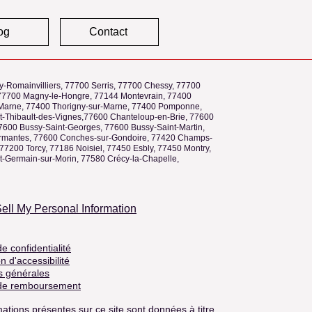
og
Contact
y-Romainvilliers, 77700 Serris, 77700 Chessy, 77700
77700 Magny-le-Hongre, 77144 Montevrain, 77400
Marne, 77400 Thorigny-sur-Marne, 77400 Pomponne,
t-Thibault-des-Vignes,77600 Chanteloup-en-Brie, 77600
77600 Bussy-Saint-Georges, 77600 Bussy-Saint-Martin,
mantes, 77600 Conches-sur-Gondoire, 77420 Champs-
77200 Torcy, 77186 Noisiel, 77450 Esbly, 77450 Montry,
t-Germain-sur-Morin, 77580 Crécy-la-Chapelle,
ell My Personal Information
de confidentialité
n d'accessibilité
s générales
 de remboursement
ations présentes sur ce site sont données à titre