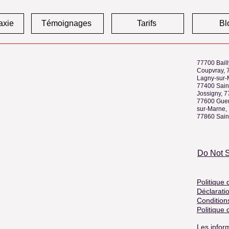
axie
Témoignages
Tarifs
Bl
77700 Baill
Coupvray, 
Lagny-sur-
77400 Sain
Jossigny, 
77600 Guer
sur-Marne, 
77860 Sain
Do Not S
Politique 
Déclaratio
Condition
Politique
Les inform