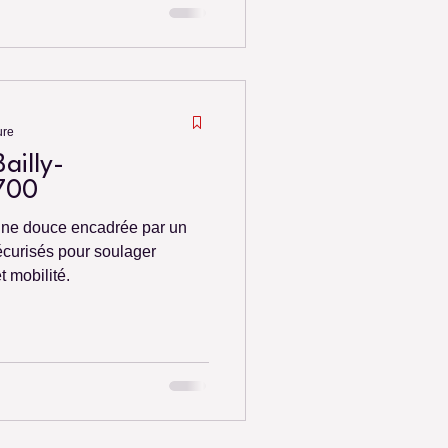
ure
ailly-
7700
ine douce encadrée par un
sécurisés pour soulager
t mobilité.