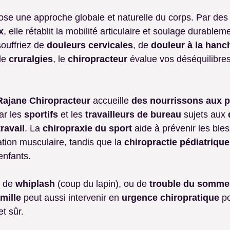
ose une approche globale et naturelle du corps. Par des
x
, elle rétablit la mobilité articulaire et soulage durableme
ouffriez de 
douleurs cervicales
, de 
douleur à la hanc
de 
cruralgies
, le 
chiropracteur
 évalue vos déséquilibres 
Rajane Chiropracteur
 accueille 
des nourrissons aux 
ar les 
sportifs
 et les 
travailleurs de bureau
 sujets aux 
ravail
. La 
chiropraxie du sport
 aide à prévenir les bles
tion musculaire, tandis que la 
chiropractie pédiatrique
nfants.
, de 
whiplash
 (coup du lapin), ou de 
trouble du sommei
mille
 peut aussi intervenir en 
urgence chiropratique
 p
t sûr.