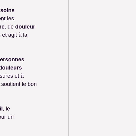
 
soins 
nt les 
he
, de 
douleur 
et agit à la 
personnes 
douleurs 
sures et à 
 soutient le bon 
l
, le 
our un 