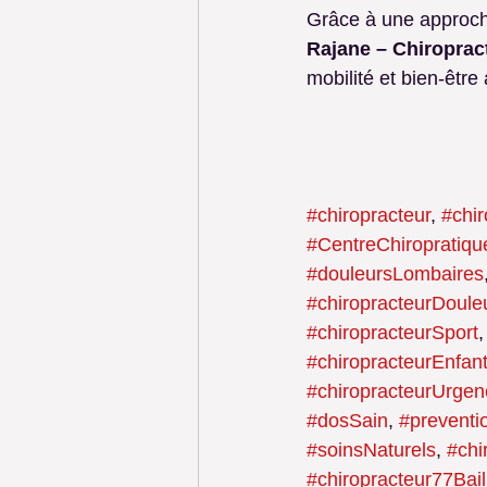
Grâce à une approch
Rajane – Chiropract
mobilité et bien-être
#chiropracteur
, 
#chi
#CentreChiropratiqu
#douleursLombaires
#chiropracteurDoul
#chiropracteurSport
,
#chiropracteurEnfan
#chiropracteurUrgen
#dosSain
, 
#preventi
#soinsNaturels
, 
#chi
#chiropracteur77Bail