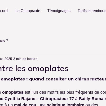
cueil
La Chiropraxie
Témoignages
Tarifs et rembou
acle ?
ct. 2025
2 min de lecture
ntre les omoplates
s omoplates : quand consulter un chiropracteu
es omoplates
 est l’un des motifs les plus fréquents de co
e Cynthia Rajane – Chiropracteur 77 à Bailly-Romain
ée à un 
mal de cou
, une 
sciatique lombaire
 ou des 