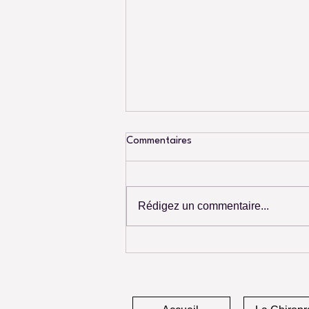
Commentaires
Rédigez un commentaire...
La chiropratique Bailly-
Romainvilliers 77700