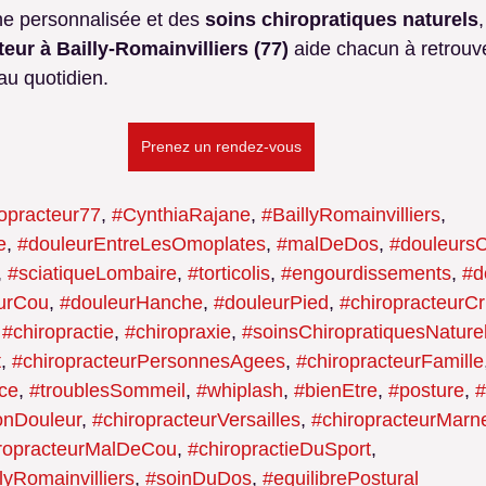
e personnalisée et des 
soins chiropratiques naturels
,
eur à Bailly-Romainvilliers (77)
 aide chacun à retrouve
 au quotidien.
Prenez un rendez-vous
ropracteur77
, 
#CynthiaRajane
, 
#BaillyRomainvilliers
, 
e
, 
#douleurEntreLesOmoplates
, 
#malDeDos
, 
#douleursC
, 
#sciatiqueLombaire
, 
#torticolis
, 
#engourdissements
, 
#d
eurCou
, 
#douleurHanche
, 
#douleurPied
, 
#chiropracteurCr
 
#chiropractie
, 
#chiropraxie
, 
#soinsChiropratiquesNature
t
, 
#chiropracteurPersonnesAgees
, 
#chiropracteurFamille
ce
, 
#troublesSommeil
, 
#whiplash
, 
#bienEtre
, 
#posture
, 
#
onDouleur
, 
#chiropracteurVersailles
, 
#chiropracteurMarn
ropracteurMalDeCou
, 
#chiropractieDuSport
, 
lyRomainvilliers
, 
#soinDuDos
, 
#equilibrePostural