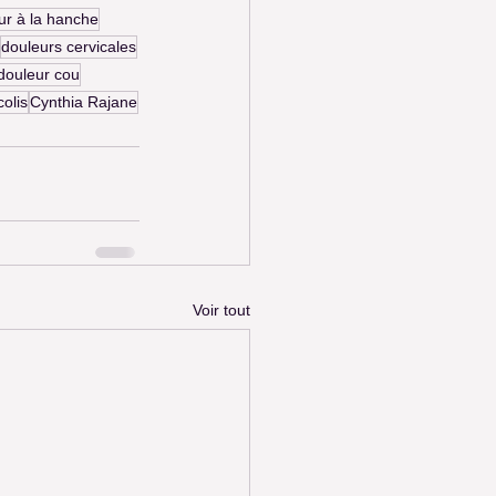
ur à la hanche
douleurs cervicales
 douleur cou
colis
Cynthia Rajane
Voir tout