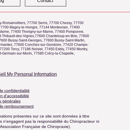
og
Contact
y-Romainvilliers, 77700 Serris, 77700 Chessy, 77700
77700 Magny-le-Hongre, 77144 Montevrain, 77400
Marne, 77400 Thorigny-sur-Marne, 77400 Pomponne,
t-Thibault-des-Vignes,77600 Chanteloup-en-Brie, 77600
77600 Bussy-Saint-Georges, 77600 Bussy-Saint-Martin,
mantes, 77600 Conches-sur-Gondoire, 77420 Champs-
77200 Torcy, 77186 Noisiel, 77450 Esbly, 77450 Montry,
t-Germain-sur-Morin, 77580 Crécy-la-Chapelle,
ell My Personal Information
de confidentialité
n d'accessibilité
s générales
 de remboursement
ations présentes sur ce site sont données à titre
 Ils n'engagent pas la responsabilité du Chiropracteur ni
(Association Française de Chiropraxie).