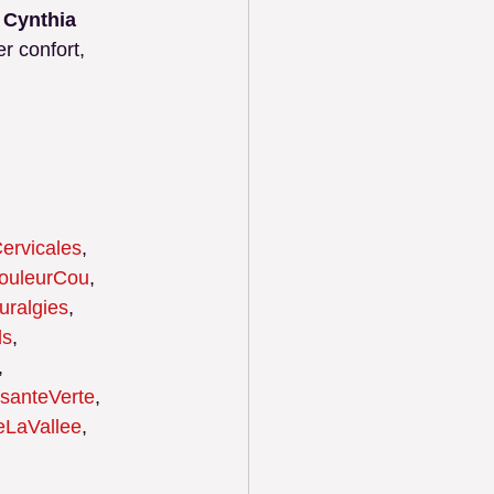
 
Cynthia 
r confort, 
ervicales
, 
ouleurCou
, 
uralgies
, 
ls
, 
, 
santeVerte
, 
eLaVallee
, 