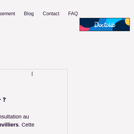
rsement
Blog
Contact
FAQ
r ?
nsultation au 
villiers
. Cette 