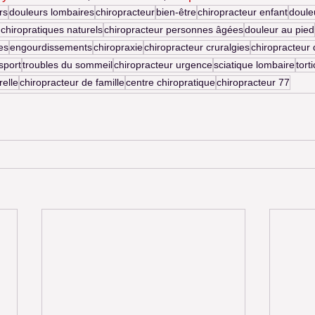
rs
douleurs lombaires
chiropracteur
bien-être
chiropracteur enfant
doule
 chiropratiques naturels
chiropracteur personnes âgées
douleur au pied
es
engourdissements
chiropraxie
chiropracteur cruralgies
chiropracteur
sport
troubles du sommeil
chiropracteur urgence
sciatique lombaire
torti
relle
chiropracteur de famille
centre chiropratique
chiropracteur 77