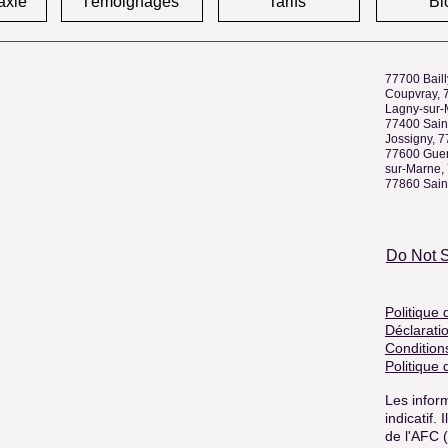
axie
Témoignages
Tarifs
Bl
77700 Baill
Coupvray, 
Lagny-sur-
77400 Sain
Jossigny, 
77600 Guer
sur-Marne, 
77860 Sain
Do Not S
Politique 
Déclaratio
Condition
Politique
Les inform
indicatif.
de l'AFC 